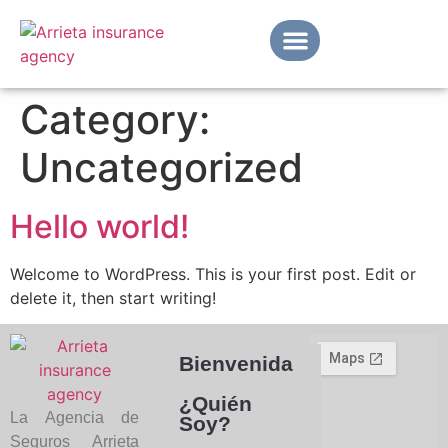
Category:
¿Quién Soy?
¿Qué Esperar?
Términos Importantes
Red de Cobertura 2024
Clientes Satisfechos
Uncategorized
Hello world!
Welcome to WordPress. This is your first post. Edit or
delete it, then start writing!
Bienvenida
¿Quién
La Agencia de
Soy?
Seguros Arrieta